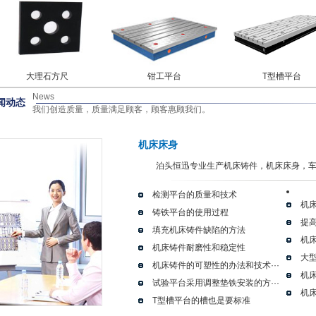
大理石方尺
钳工平台
T型槽平台
News
闻动态
我们创造质量，质量满足顾客，顾客惠顾我们。
机床床身
泊头恒迅专业生产机床铸件，机床床身，车床床
检测平台的质量和技术
机床
铸铁平台的使用过程
提高
填充机床铸件缺陷的方法
机
机床铸件耐磨性和稳定性
大
机床铸件的可塑性的办法和技术···
机
试验平台采用调整垫铁安装的方···
机床
T型槽平台的槽也是要标准