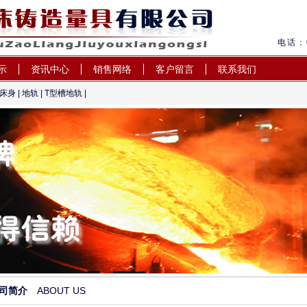
电话：0
示
资讯中心
销售网络
客户留言
联系我们
床身
|
地轨
| T型槽地轨 |
,大型机床床身,地轨,T型槽地
造量具有限公司
司简介
ABOUT US