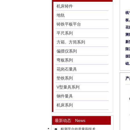
机床铸件
线
地轨
板
铸铁平板平台
花
平尺系列
测
方箱、方筒系列
新
限
偏摆仪系列
据
弯板系列
础
花岗石量具
垫铁系列
产
V型量具系列
钢件量具
机床系列
最新动态 News
检测平台的质量和技术