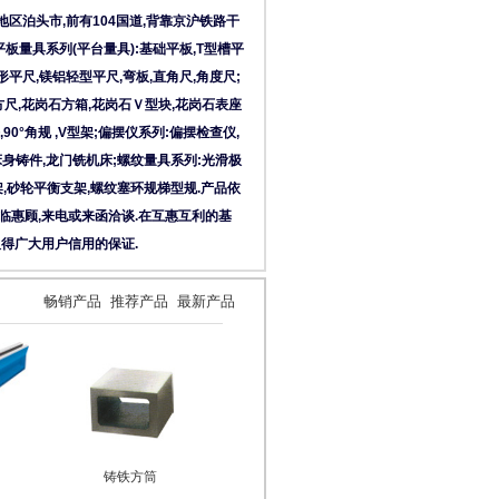
区泊头市,前有104国道,背靠京沪铁路干
板量具系列(平台量具):基础平板,T型槽平
形平尺,镁铝轻型平尺,弯板,直角尺,角度尺;
方尺,花岗石方箱,花岗石Ｖ型块,花岗石表座
90°角规 ,V型架;偏摆仪系列:偏摆检查仪,
床身铸件,龙门铣机床;螺纹量具系列:光滑极
架,砂轮平衡支架,螺纹塞环规梯型规.产品依
临惠顾,来电或来函洽谈.在互惠互利的基
取得广大用户信用的保证.
畅销产品
推荐产品
最新产品
铸铁方筒