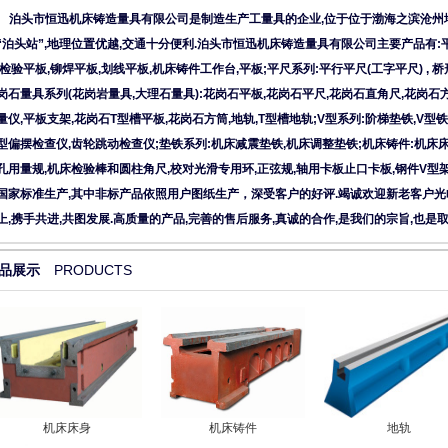
泊头市恒迅机床铸造量具有限公司是制造生产工量具的企业,位于位于渤海之滨沧州地
“泊头站”,地理位置优越,交通十分便利.泊头市恒迅机床铸造量具有限公司主要产品有:平
,检验平板,铆焊平板,划线平板,机床铸件工作台,平板;平尺系列:平行平尺(工字平尺) , 桥
岗石量具系列(花岗岩量具,大理石量具):花岗石平板,花岗石平尺,花岗石直角尺,花岗石
量仪,平板支架,花岗石T型槽平板,花岗石方筒,地轨,T型槽地轨;V型系列:阶梯垫铁,V型铁,
型偏摆检查仪,齿轮跳动检查仪;垫铁系列:机床减震垫铁,机床调整垫铁;机床铸件:机床
孔用量规,机床检验棒和圆柱角尺,校对光滑专用环,正弦规,轴用卡板止口卡板,钢件V型
国家标准生产,其中非标产品依照用户图纸生产，深受客户的好评.竭诚欢迎新老客户光
上,携手共进,共图发展.高质量的产品,完善的售后服务,真诚的合作,是我们的宗旨,也是
品展示
PRODUCTS
机床床身
机床铸件
地轨